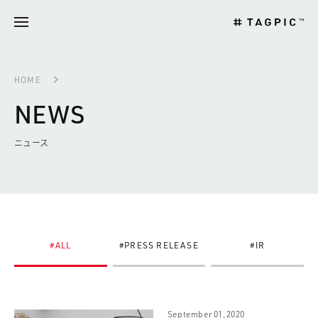
HOME
NEWS
ニュース
#ALL
#PRESS RELEASE
#IR
September 01, 2020