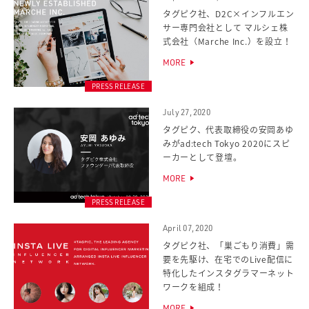
タグピク社、D2C×インフルエン
サー専門会社として マルシェ株
式会社（Marche Inc.）を設立！
MORE
PRESS RELEASE
July 27, 2020
タグピク、代表取締役の安岡あゆ
みがad:tech Tokyo 2020にスピ
ーカーとして登壇。
MORE
PRESS RELEASE
April 07, 2020
タグピク社、「巣ごもり消費」需
要を先駆け、在宅でのLive配信に
特化したインスタグラマーネット
ワークを組成！
MORE