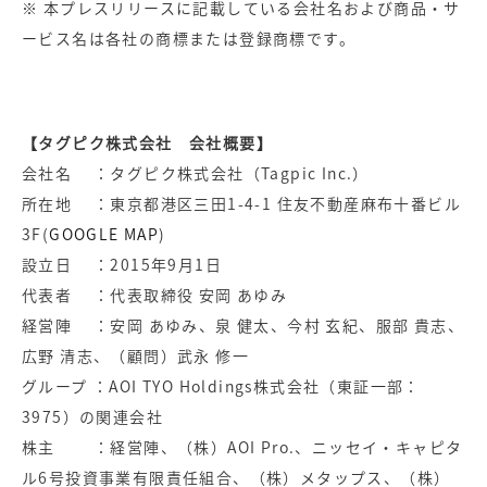
※ 本プレスリリースに記載している会社名および商品・サ
ービス名は各社の商標または登録商標です。
【タグピク株式会社 会社概要】
会社名 ：タグピク株式会社（Tagpic Inc.）
所在地 ：東京都港区三田1-4-1 住友不動産麻布十番ビル
3F(
GOOGLE MAP
)
設立日 ：2015年9月1日
代表者 ：代表取締役 安岡 あゆみ
経営陣 ：安岡 あゆみ、泉 健太、今村 玄紀、服部 貴志、
広野 清志、（顧問）武永 修一
グループ ：AOI TYO Holdings株式会社（東証一部：
3975）の関連会社
株主 ：経営陣、（株）AOI Pro.、ニッセイ・キャピタ
ル6号投資事業有限責任組合、（株）メタップス、（株）