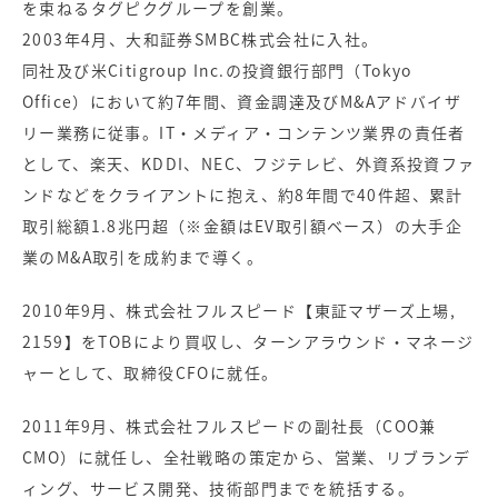
を束ねるタグピクグループを創業。
2003年4月、大和証券SMBC株式会社に入社。
同社及び米Citigroup Inc.の投資銀行部門（Tokyo
Office）において約7年間、資金調達及びM&Aアドバイザ
リー業務に従事。IT・メディア・コンテンツ業界の責任者
として、楽天、KDDI、NEC、フジテレビ、外資系投資ファ
ンドなどをクライアントに抱え、約8年間で40件超、累計
取引総額1.8兆円超（※金額はEV取引額ベース）の大手企
業のM&A取引を成約まで導く。
2010年9月、株式会社フルスピード【東証マザーズ上場,
2159】をTOBにより買収し、ターンアラウンド・マネージ
ャーとして、取締役CFOに就任。
2011年9月、株式会社フルスピードの副社長（COO兼
CMO）に就任し、全社戦略の策定から、営業、リブランデ
ィング、サービス開発、技術部門までを統括する。